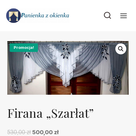
Przejdź
do
treści
Promocja!
Firana „Szarłat”
Pierwotna
Aktualna
530,00
zł
500,00
zł