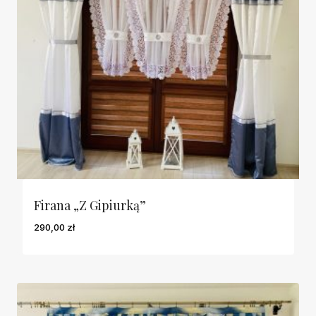
Firana „Z Gipiurką”
290,00
zł