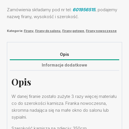
cena
cena
Zamówienia składamy pod nr tel:
601956515
, podajemy
wynosiła:
wynosi:
nazwę firany, wysokość i szerokość.
530,00 zł.
500,00 zł.
Kategorie:
Firany
,
Firany do salonu
,
Firany gotowe
,
Firany nowoczesne
Opis
Informacje dodatkowe
Opis
W danej firanie zostało zużyte 3 razy więcej materiału
co do szerokości karnisza. Firanka nowoczesna,
skromna nadająca się na małe okno do salonu lub
sypialni.
Szerokość karnisza na zdjęciu: 350cm