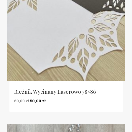
Bieżnik Wycinany Laserowo 38×86
Pierwotna
Aktualna
60,00
zł
50,00
zł
cena
cena
wynosiła:
wynosi:
60,00 zł.
50,00 zł.