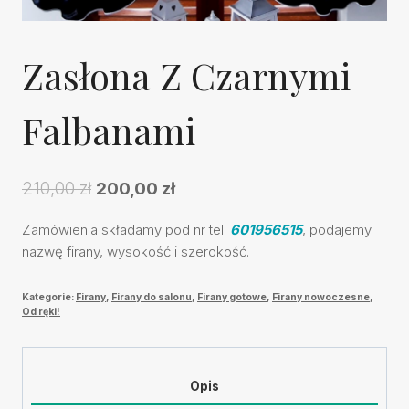
Zasłona Z Czarnymi
Falbanami
Pierwotna
Aktualna
210,00
zł
200,00
zł
cena
cena
Zamówienia składamy pod nr tel:
601956515
, podajemy
wynosiła:
wynosi:
nazwę firany, wysokość i szerokość.
210,00 zł.
200,00 zł.
Kategorie:
Firany
,
Firany do salonu
,
Firany gotowe
,
Firany nowoczesne
,
Od ręki!
Opis