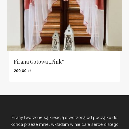
Firana Gotowa „Pink”
290,00
zł
Firany tworzone są kreacją stworzoną od początku do
końca przeze mnie, wkładam w nie całe serce dlatego