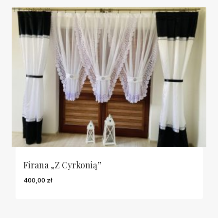
Firana „Z Cyrkonią”
400,00
zł