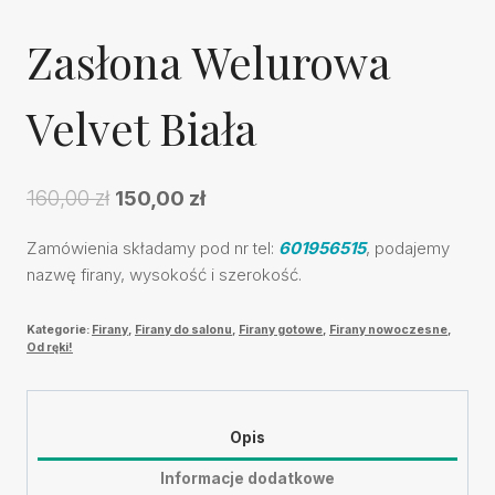
Zasłona Welurowa
Velvet Biała
Pierwotna
Aktualna
160,00
zł
150,00
zł
cena
cena
Zamówienia składamy pod nr tel:
601956515
, podajemy
wynosiła:
wynosi:
nazwę firany, wysokość i szerokość.
160,00 zł.
150,00 zł.
Kategorie:
Firany
,
Firany do salonu
,
Firany gotowe
,
Firany nowoczesne
,
Od ręki!
Opis
Informacje dodatkowe