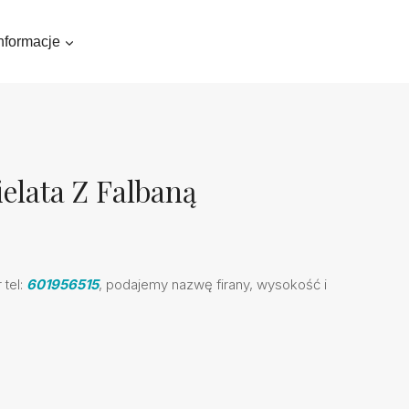
nformacje
elata Z Falbaną
tel:
601956515
, podajemy nazwę firany, wysokość i