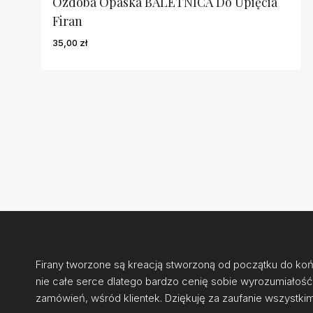
Ozdoba Opaska BALETNICA Do Upięcia
Firan
35,00
zł
Firany tworzone są kreacją stworzoną od początku do k
nie całe serce dlatego bardzo cenię sobie wyrozumiałość 
zamówień, wśród klientek. Dziękuję za zaufanie wszystkim