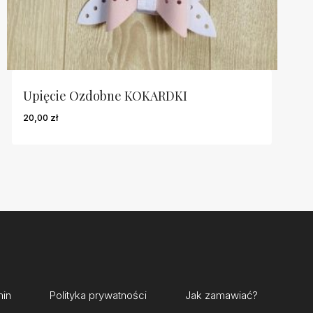
Upięcie Ozdobne KOKARDKI
20,00
zł
min
Polityka prywatności
Jak zamawiać?