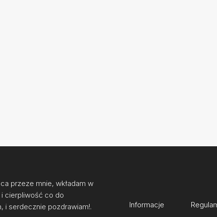
ońca przeze mnie, wkładam w
i cierpliwość co do
Informacje
Regula
, i serdecznie pozdrawiam!.