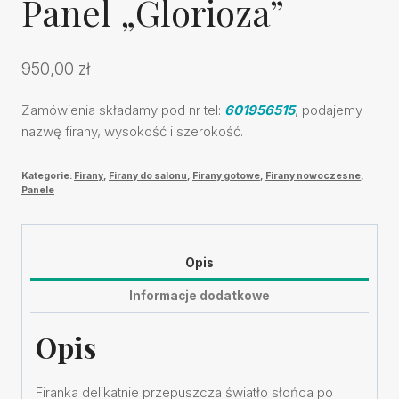
Panel „Glorioza”
950,00
zł
Zamówienia składamy pod nr tel:
601956515
, podajemy
nazwę firany, wysokość i szerokość.
Kategorie:
Firany
,
Firany do salonu
,
Firany gotowe
,
Firany nowoczesne
,
Panele
Opis
Informacje dodatkowe
Opis
Firanka delikatnie przepuszcza światło słońca po