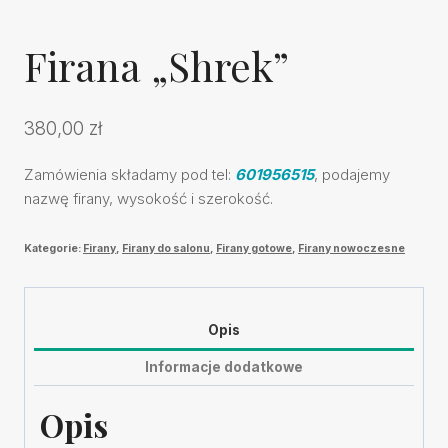
Firana „Shrek”
380,00
zł
Zamówienia składamy pod tel:
601956515
, podajemy
nazwę firany, wysokość i szerokość.
Kategorie:
Firany
,
Firany do salonu
,
Firany gotowe
,
Firany nowoczesne
Opis
Informacje dodatkowe
Opis