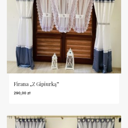
Firana „Z Gipiurką”
290,00
zł