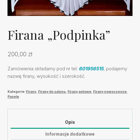
Firana „Podpinka”
200,00
zł
Zamówienia składamy pod nr tel:
601956515
, podajemy
nazwę firany, wysokość i szerokość.
Kategorie:
Firany
,
Firany do salonu
,
Firany gotowe
,
Firany nowoczesne
,
Panele
Opis
Informacje dodatkowe