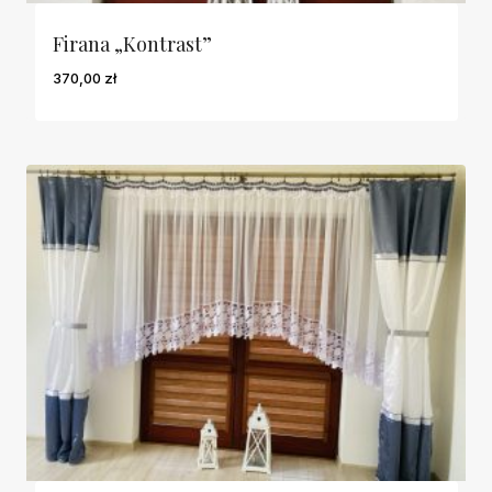
Firana „Kontrast”
370,00
zł