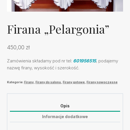
Firana „Pelargonia”
450,00
zł
Zamówienia składamy pod nr tel:
601956515
, podajemy
nazwę firany, wysokość i szerokość.
Kategorie:
Firany
,
Firany do salonu
,
Firany gotowe
,
Firany nowoczesne
Opis
Informacje dodatkowe