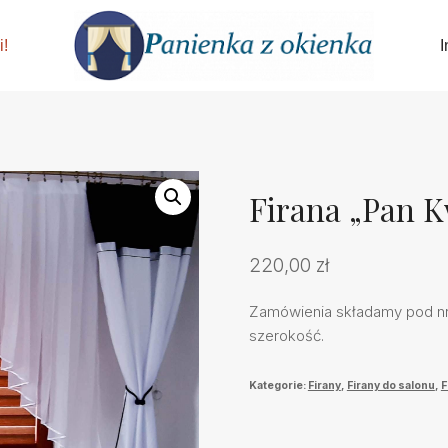
i!
I
Firana „Pan K
220,00
zł
Zamówienia składamy pod nr 
szerokość.
Kategorie:
Firany
,
Firany do salonu
,
F