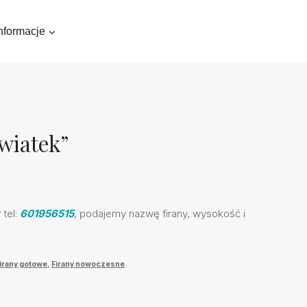
nformacje
wiatek”
tel:
601956515
, podajemy nazwę firany, wysokość i
irany gotowe
,
Firany nowoczesne