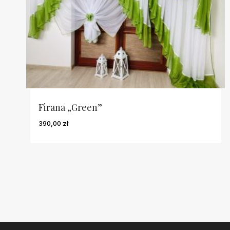
Firana „Green”
390,00
zł